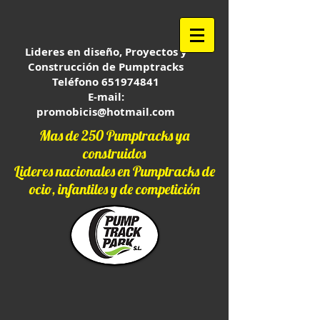
Lideres en diseño, Proyectos y
Construcción de Pumptracks
Teléfono
651974841
E-mail:
promobicis@hotmail.com
Mas de 250 Pumptracks ya
construidos
Lideres nacionales en Pumptracks de
ocio, infantiles y de competición