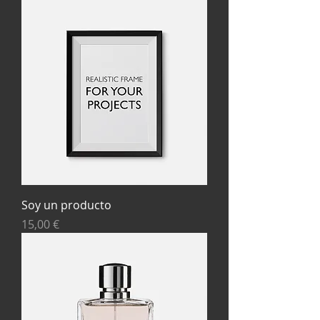
Soy un producto
Precio
15,00 €