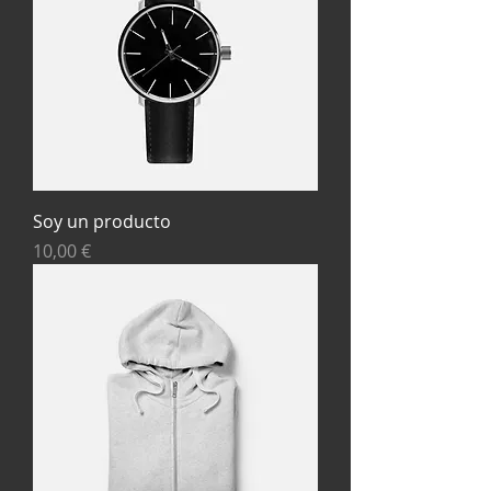
Soy un producto
Precio
10,00 €