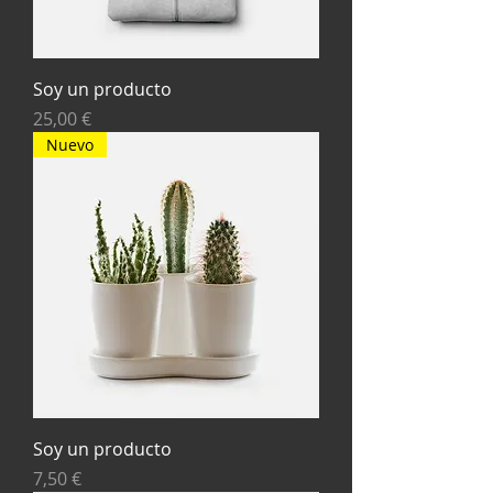
Soy un producto
Precio
25,00 €
Nuevo
Soy un producto
Precio
7,50 €