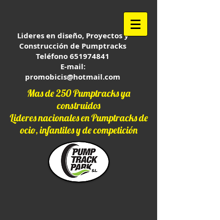
Lideres en diseño, Proyectos y
Construcción de Pumptracks
Teléfono
651974841
E-mail:
promobicis@hotmail.com
Mas de 250 Pumptracks ya
construidos
Lideres nacionales en Pumptracks de
ocio, infantiles y de competición