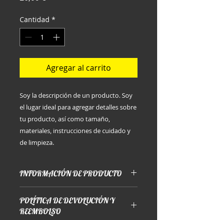
Cantidad
*
Agregar al carrito
Soy la descripción de un producto. Soy 
el lugar ideal para agregar detalles sobre 
tu producto, así como tamaño, 
materiales, instrucciones de cuidado y 
de limpieza.
INFORMACIÓN DE PRODUCTO
Soy la descripción de un producto.
POLÍTICA DE DEVOLUCIÓN Y
Soy el lugar ideal para agregar
REEMBOLSO
detalles sobre tu producto, así