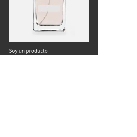
Soy un producto
Precio
85,00 €