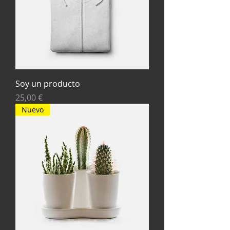
Soy un producto
Precio
25,00 €
Nuevo