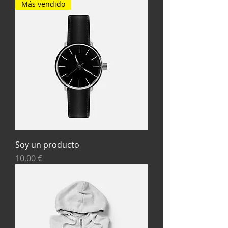
Más vendido
Soy un producto
Precio
10,00 €