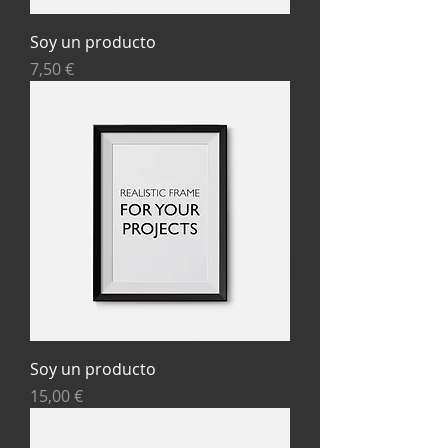
Soy un producto
Precio
7,50 €
Soy un producto
Precio
15,00 €