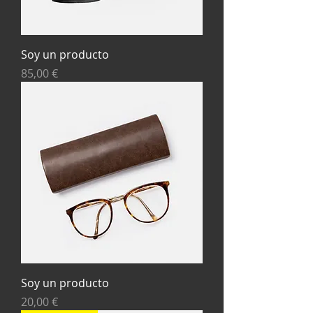
Soy un producto
Precio
85,00 €
Soy un producto
Precio
20,00 €