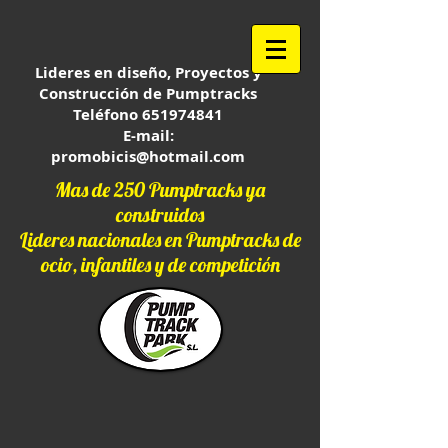
Lideres en diseño, Proyectos y
Construcción de Pumptracks
Teléfono
651974841
E-mail:
promobicis@hotmail.com
Mas de 250 Pumptracks ya
construidos
Lideres nacionales en Pumptracks de
ocio, infantiles y de competición